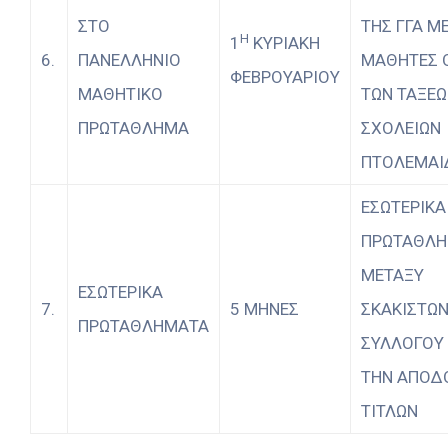
ΣΤΟ
ΤΗΣ ΓΓΑ Μ
Η
1
ΚΥΡΙΑΚΗ
6.
ΠΑΝΕΛΛΗΝΙΟ
ΜΑΘΗΤΕΣ 
ΦΕΒΡΟΥΑΡΙΟΥ
ΜΑΘΗΤΙΚΟ
ΤΩΝ ΤΑΞΕ
ΠΡΩΤΑΘΛΗΜΑ
ΣΧΟΛΕΙΩΝ
ΠΤΟΛΕΜΑΙ
ΕΣΩΤΕΡΙΚΑ
ΠΡΩΤΑΘΛ
ΜΕΤΑΞΥ
ΕΣΩΤΕΡΙΚΑ
7.
5 ΜΗΝΕΣ
ΣΚΑΚΙΣΤΩΝ
ΠΡΩΤΑΘΛΗΜΑΤΑ
ΣΥΛΛΟΓΟΥ 
ΤΗΝ ΑΠΟΔ
ΤΙΤΛΩΝ