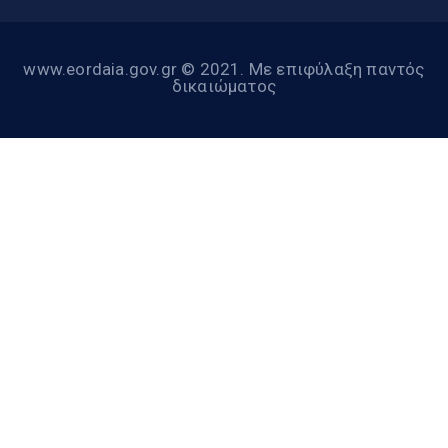
www.eordaia.gov.gr © 2021. Με επιφύλαξη παντός
δικαιώματος