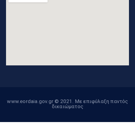
www.eordaia.gov.gr © 2021. Με επιφύλαξη παντός
δικαιώματος