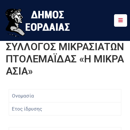
Αρχική
Πτολεμαΐδα
ΣΥΛΛΟΓΟΣ ΜΙΚΡΑΣΙΑΤΩΝ
Κοινότητες
ΠΤΟΛΕΜΑΪΔΑΣ «Η ΜΙΚΡΑ
Τουρισμός
ΑΣΙΑ»
Διαδρομές
Χρήσιμα
Ονομασία
Ετος ίδρυσης