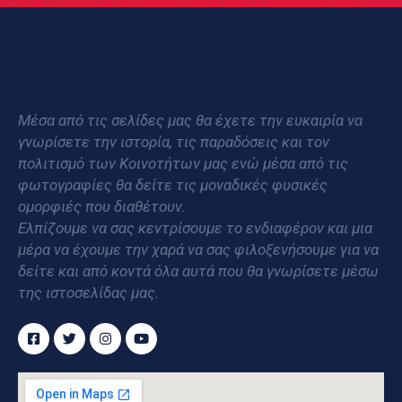
Μέσα από τις σελίδες μας θα έχετε την ευκαιρία να
γνωρίσετε την ιστορία, τις παραδόσεις και τον
πολιτισμό των Κοινοτήτων μας ενώ μέσα από τις
φωτογραφίες θα δείτε τις μοναδικές φυσικές
ομορφιές που διαθέτουν.
Ελπίζουμε να σας κεντρίσουμε το ενδιαφέρον και μια
μέρα να έχουμε την χαρά να σας φιλοξενήσουμε για να
δείτε και από κοντά όλα αυτά που θα γνωρίσετε μέσω
της ιστοσελίδας μας.