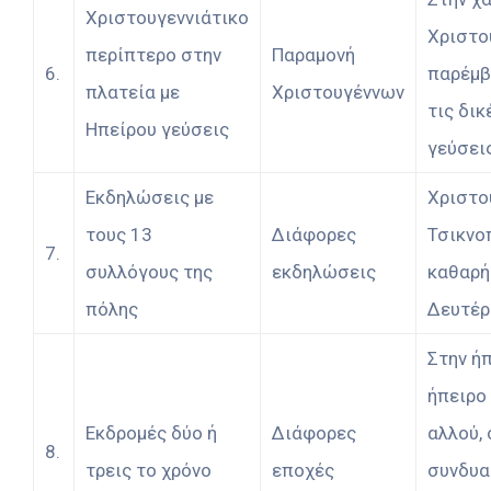
Χριστουγεννιάτικο
Χριστο
περίπτερο στην
Παραμονή
6.
παρέμβ
πλατεία με
Χριστουγέννων
τις δικ
Ηπείρου γεύσεις
γεύσεις
Εκδηλώσεις με
Χριστο
τους 13
Διάφορες
Τσικνο
7.
συλλόγους της
εκδηλώσεις
καθαρή
πόλης
Δευτέρα
Στην ήπ
ήπειρο
Εκδρομές δύο ή
Διάφορες
αλλού, 
8.
τρεις το χρόνο
εποχές
συνδυα