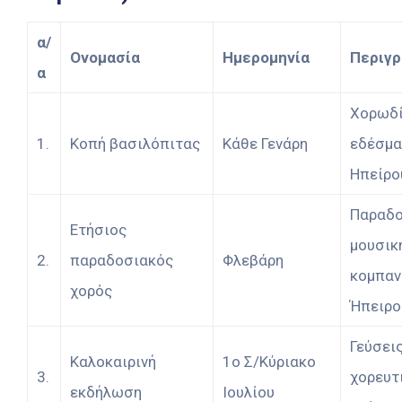
α/
Ονομασία
Ημερομηνία
Περιγ
α
Χορωδί
1.
Κοπή βασιλόπιτας
Κάθε Γενάρη
εδέσμα
Ηπείρο
Παραδο
Ετήσιος
μουσικ
2.
παραδοσιακός
Φλεβάρη
κομπαν
χορός
Ήπειρο
Γεύσεις
Καλοκαιρινή
1ο Σ/Κύριακo
3.
χορευτ
εκδήλωση
Ιουλίου