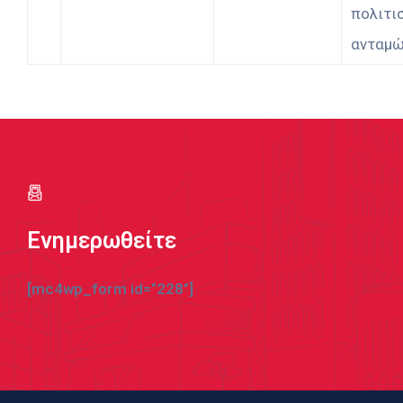
πολιτι
ανταμ
Ενημερωθείτε
[mc4wp_form id="228"]