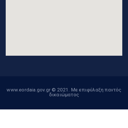
www.eordaia.gov.gr © 2021. Με επιφύλαξη παντός
δικαιώματος