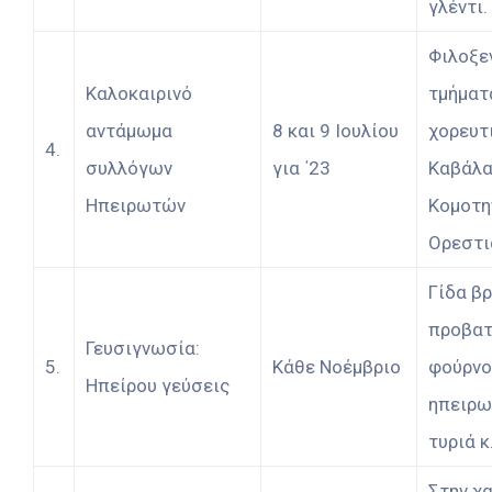
γλέντι.
Φιλοξε
Καλοκαιρινό
τμήματ
αντάμωμα
8 και 9 Ιουλίου
χορευτ
4.
συλλόγων
για ΄23
Καβάλα
Ηπειρωτών
Κομοτη
Ορεστι
Γίδα β
προβατ
Γευσιγνωσία:
5.
Κάθε Νοέμβριο
φούρνο
Ηπείρου γεύσεις
ηπειρω
τυριά κ
Στην χ