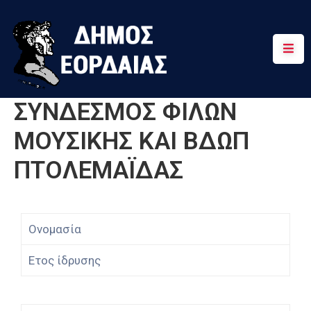
Αρχική
Πτολεμαΐδα
ΣΥΝΔΕΣΜΟΣ ΦΙΛΩΝ
Κοινότητες
ΜΟΥΣΙΚΗΣ ΚΑΙ ΒΔΩΠ
Τουρισμός
ΠΤΟΛΕΜΑΪΔΑΣ
Διαδρομές
Χρήσιμα
Ονομασία
Ετος ίδρυσης