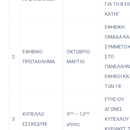
ΓΙΑ ΤΗ Β Ε
ΚΑΤΗΓ.
ΕΦΗΒΙΚΗ
ΟΜΑΔΑ ΚΑ
ΣΥΜΜΕΤΟ
ΕΦΗΒΙΚΟ
ΟΚΤΩΒΡΙΟ
2.
ΣΤΟ
ΠΡΩΤΑΘΛΗΜΑ
ΜΑΡΤΙΟ
ΠΑΝΕΛΛΗΝ
ΕΦΗΒΟΙ ΚΑ
ΤΩΝ 18
ΕΤΗΣΙΟΥ
ΑΓΩΝΕΣ
ος
ος
ΚΥΠΕΛΛΟ
9
– 12
3.
ΚΥΠΕΛΛΟΥ
ΕΣΣΚΕΔΥΜ
μήνας
ΚΥΡΙΑΚΕΣ 