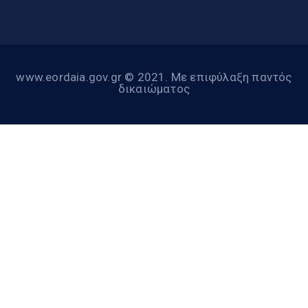
www.eordaia.gov.gr © 2021. Με επιφύλαξη παντός
δικαιώματος