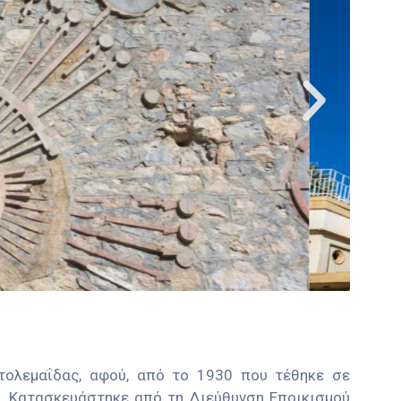
Πτολεμαΐδας, αφού, από το 1930 που τέθηκε σε
α. Κατασκευάστηκε από τη Διεύθυνση Εποικισμού