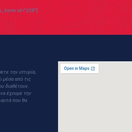
_form id="228"]
ετε την ιστορία,
ώ μέσα από τις
ου διαθέτουν.
 να έχουμε την
 αυτά που θα