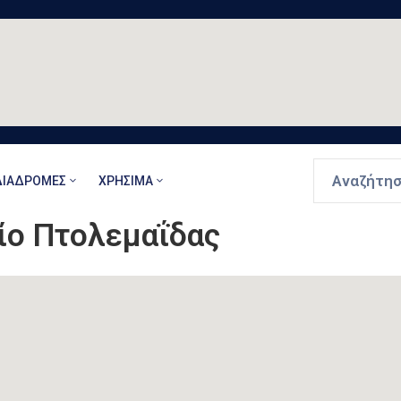
ΔΙΑΔΡΟΜΈΣ
ΧΡΉΣΙΜΑ
ίο Πτολεμαΐδας