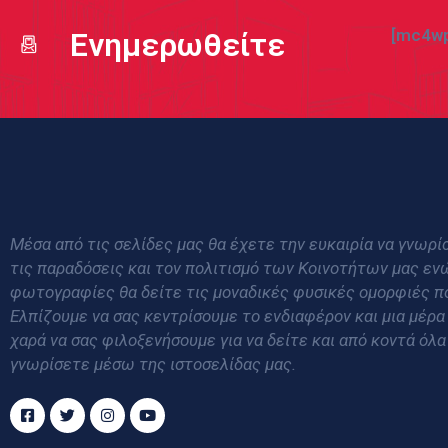
[mc4wp
Ενημερωθείτε
Μέσα από τις σελίδες μας θα έχετε την ευκαιρία να γνωρίσ
τις παραδόσεις και τον πολιτισμό των Κοινοτήτων μας εν
φωτογραφίες θα δείτε τις μοναδικές φυσικές ομορφιές π
Ελπίζουμε να σας κεντρίσουμε το ενδιαφέρον και μια μέρα
χαρά να σας φιλοξενήσουμε για να δείτε και από κοντά όλα
γνωρίσετε μέσω της ιστοσελίδας μας.