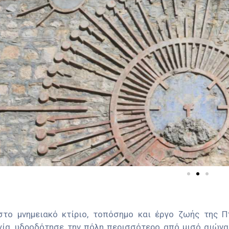
στο μνημειακό κτίριο, τοπόσημο και έργο ζωής της 
γία, υδροδότησε την πόλη περισσότερο από μισό αιών