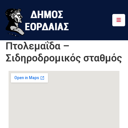
Αρχική
Πτολεμαΐδα
Πτολεμαΐδα –
Κοινότητες
Σιδηροδρομικός σταθμός
Τουρισμός
Διαδρομές
Χρήσιμα