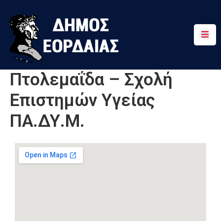
Αρχική
Πτολεμαΐδα
Πτολεμαΐδα – Σχολή
Κοινότητες
Επιστημών Υγείας
Τουρισμός
ΠΑ.ΔΥ.Μ.
Διαδρομές
Χρήσιμα