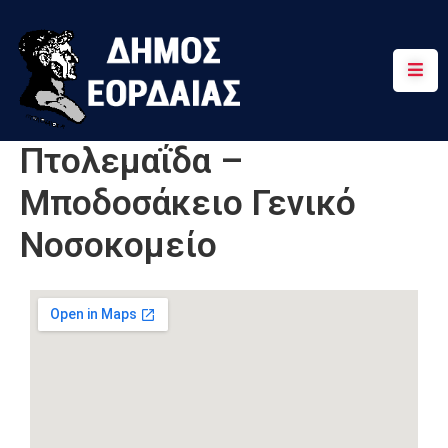
Αρχική
Πτολεμαΐδα
Πτολεμαΐδα –
Κοινότητες
Μποδοσάκειο Γενικό
Τουρισμός
Νοσοκομείο
Διαδρομές
Χρήσιμα