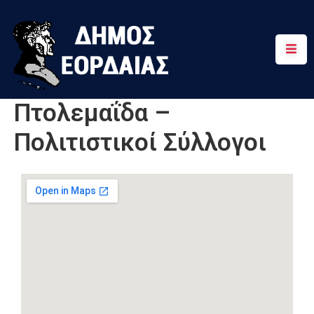
Αρχική
Πτολεμαΐδα
Πτολεμαΐδα –
Κοινότητες
Πολιτιστικοί Σύλλογοι
Τουρισμός
Διαδρομές
Χρήσιμα