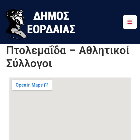
Αρχική
Πτολεμαΐδα
Πτολεμαΐδα – Αθλητικοί
Κοινότητες
Σύλλογοι
Τουρισμός
Διαδρομές
Χρήσιμα