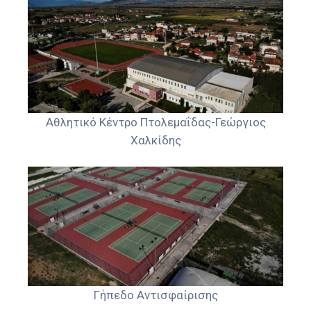
Αθλητικό Κέντρο Πτολεμαΐδας-Γεώργιος
Χαλκίδης
Γήπεδο Αντισφαίρισης