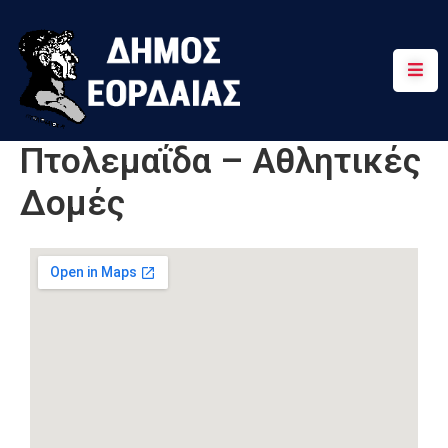
Αρχική
Πτολεμαΐδα
Πτολεμαΐδα – Αθλητικές
Κοινότητες
Δομές
Τουρισμός
Διαδρομές
Χρήσιμα