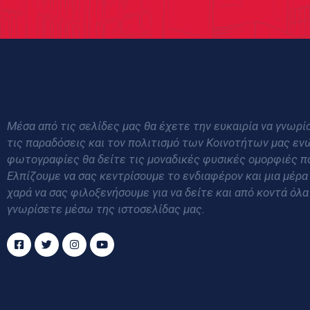
Μέσα από τις σελίδες μας θα έχετε την ευκαιρία να γνωρίσ
τις παραδόσεις και τον πολιτισμό των Κοινοτήτων μας εν
φωτογραφίες θα δείτε τις μοναδικές φυσικές ομορφιές π
Ελπίζουμε να σας κεντρίσουμε το ενδιαφέρον και μια μέρα
χαρά να σας φιλοξενήσουμε για να δείτε και από κοντά όλα
γνωρίσετε μέσω της ιστοσελίδας μας.