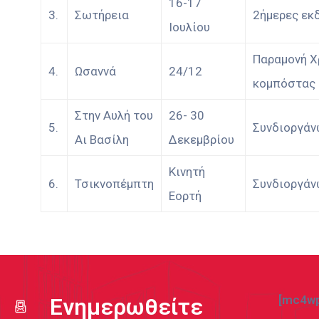
16-17
3.
Σωτήρεια
2ήμερες εκ
Ιουλίου
Παραμονή Χ
4.
Ωσαννά
24/12
κομπόστας –
Στην Αυλή του
26- 30
5.
Συνδιοργάν
Αι Βασίλη
Δεκεμβρίου
Κινητή
6.
Τσικνοπέμπτη
Συνδιοργάν
Εορτή
[mc4wp
Ενημερωθείτε