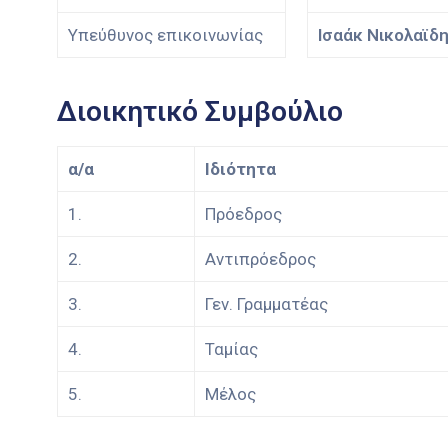
Υπεύθυνος επικοινωνίας
Ισαάκ Νικολαϊδη
Διοικητικό Συμβούλιο
α/α
Ιδιότητα
1.
Πρόεδρος
2.
Αντιπρόεδρος
3.
Γεν. Γραμματέας
4.
Ταμίας
5.
Μέλος