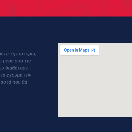
ετε την ιστορία,
ώ μέσα από τις
ου διαθέτουν.
 να έχουμε την
 αυτά που θα