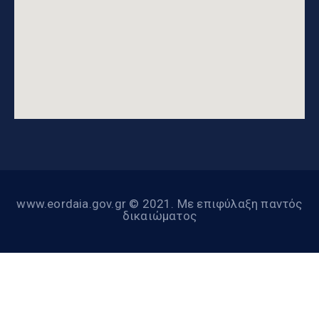
www.eordaia.gov.gr © 2021. Με επιφύλαξη παντός
δικαιώματος