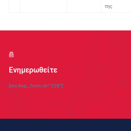
της
Ενημερωθείτε
[mc4wp_form id="228"]