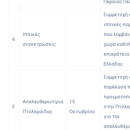
Περαίας Πέ
Συμμετοχή 
ιππικές πο
Ιππικές
που λαμβάν
4.
συγκετρώσεις
χώρα καθόλ
επικράτεια
Ελλάδας
Συμμετοχή 
παρέλαση 
πραγματοπο
Απελευθερωτίρια
15
5
στην Πτολε
Πτολεμαΐδας
Οκτωβρίου
για την
απελευθέρ