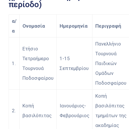
περίοδο)
α/
Ονομασία
Ημερομηνία
Περιγραφή
α
Πανελλήνιο
Ετήσιο
Τουρνουά
Τετραήμερο
1-15
1.
Παιδικών
Τουρνουά
Σεπτεμβρίου
Ομάδων
Ποδοσφαίρου
Ποδοσφαίρου
Κοπή
Κοπή
Ιανουάριος-
βασιλόπιτας
2.
βασιλόπιτας
Φεβρουάριος
τμημάτων της
ακαδημίας