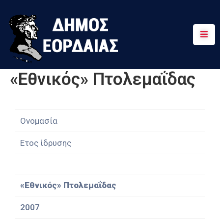
Αρχική
Πτολεμαΐδα
«Εθνικός» Πτολεμαΐδας
Κοινότητες
Τουρισμός
Ονομασία
Διαδρομές
Ετος ίδρυσης
Χρήσιμα
«Εθνικός» Πτολεμαΐδας
2007