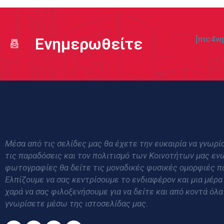
[mc4wp
Ενημερωθείτε
Μέσα από τις σελίδες μας θα έχετε την ευκαιρία να γνωρίσ
τις παραδόσεις και τον πολιτισμό των Κοινοτήτων μας εν
φωτογραφίες θα δείτε τις μοναδικές φυσικές ομορφιές π
Ελπίζουμε να σας κεντρίσουμε το ενδιαφέρον και μια μέρα
χαρά να σας φιλοξενήσουμε για να δείτε και από κοντά όλα
γνωρίσετε μέσω της ιστοσελίδας μας.