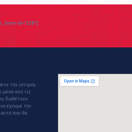
_form id="228"]
ετε την ιστορία,
ώ μέσα από τις
ου διαθέτουν.
 να έχουμε την
 αυτά που θα