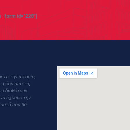
_form id="228"]
ετε την ιστορία,
ώ μέσα από τις
ου διαθέτουν.
 να έχουμε την
 αυτά που θα