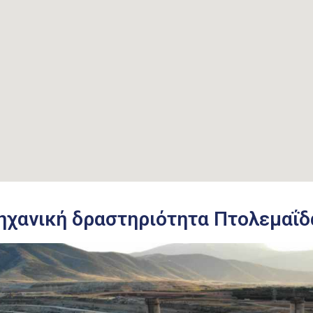
ηχανική δραστηριότητα Πτολεμαΐδ