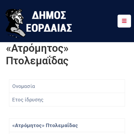
Αρχική
Πτολεμαΐδα
«Ατρόμητος»
Κοινότητες
Πτολεμαΐδας
Τουρισμός
Διαδρομές
Ονομασία
Χρήσιμα
Ετος ίδρυσης
«Ατρόμητος» Πτολεμαΐδας