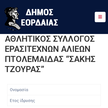
Αρχική
Πτολεμαΐδα
ΑΘΛΗΤΙΚΟΣ ΣΥΛΛΟΓΟΣ
Κοινότητες
ΕΡΑΣΙΤΕΧΝΩΝ ΑΛΙΕΩΝ
Τουρισμός
ΠΤΟΛΕΜΑΙΔΑΣ “ΣΑΚΗΣ
Διαδρομές
ΤΖΟΥΡΑΣ”
Χρήσιμα
Ονομασία
Ετος ίδρυσης