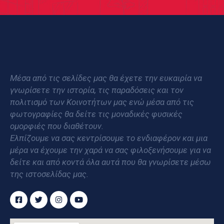
Μέσα από τις σελίδες μας θα έχετε την ευκαιρία να
γνωρίσετε την ιστορία, τις παραδόσεις και τον
πολιτισμό των Κοινοτήτων μας ενώ μέσα από τις
φωτογραφίες θα δείτε τις μοναδικές φυσικές
ομορφιές που διαθέτουν.
Ελπίζουμε να σας κεντρίσουμε το ενδιαφέρον και μια
μέρα να έχουμε την χαρά να σας φιλοξενήσουμε για να
δείτε και από κοντά όλα αυτά που θα γνωρίσετε μέσω
της ιστοσελίδας μας.