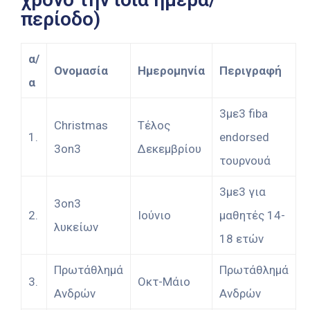
περίοδο)
α/
Ονομασία
Ημερομηνία
Περιγραφή
α
3με3 fiba
Christmas
Τέλος
1.
endorsed
3on3
Δεκεμβρίου
τουρνουά
3με3 για
3on3
2.
Ιούνιο
μαθητές 14-
λυκείων
18 ετών
Πρωτάθλημά
Πρωτάθλημά
3.
Οκτ-Μάιο
Ανδρών
Ανδρών