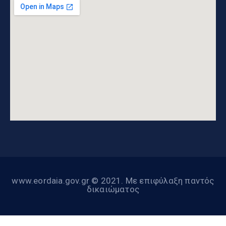
www.eordaia.gov.gr © 2021. Με επιφύλαξη παντός
δικαιώματος