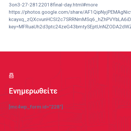
3on3-27-28122018final-day.html#more
https://photos.google.com/share/AF1QipNyjPEMAgNic
kcayxq_zQXcvunHCSI2c7SRRNmMSq6_hZhPVYbLA6i
key=MFRuaUh2d3ptc24zeG43bmtySEptUnNZODA2dW
Ενημερωθείτε
[mc4wp_form id="228"]