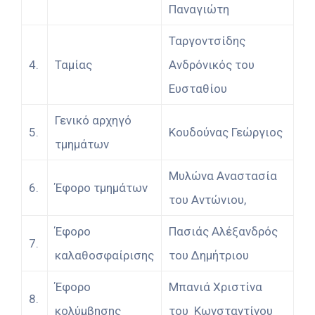
Παναγιώτη
Ταργοντσίδης
4.
Ταμίας
Ανδρόνικός του
Ευσταθίου
Γενικό αρχηγό
5.
Κουδούνας Γεώργιος
τμημάτων
Μυλώνα Αναστασία
6.
Έφορο τμημάτων
του Αντώνιου,
Έφορο
Πασιάς Αλέξανδρός
7.
καλαθοσφαίρισης
του Δημήτριου
Έφορο
Μπανιά Χριστίνα
8.
κολύμβησης
του Κωνσταντίνου